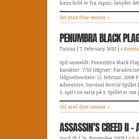
hans hold er fra Japan, betyder de
Del med dine venner »
PENUMBRA BLACK PLAG
Taizun
| 7. February 2010
|
4 Komm
Spil anmeldt: Penumbra Black Pla
karakter: 7/10 Udgiver: Paradox In
Udgivelsesdato: 12. februar, 2008 
Adventure, Survival Horror Spille
2. spil i en serie på 3. Spillet er o
Del med dine venner »
ASSASSIN'S CREED II -
Snyd.dk
| 24. November 2009
|
4 K