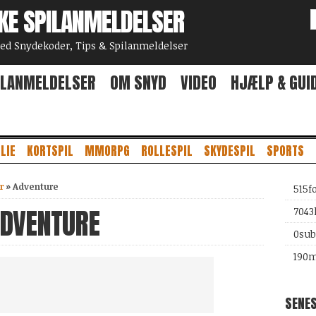
SKE SPILANMELDELSER
 Snydekoder, Tips & Spilanmeldelser
ILANMELDELSER
OM SNYD
VIDEO
HJÆLP & GUI
LIE
KORTSPIL
MMORPG
ROLLESPIL
SKYDESPIL
SPORTS
r
»
Adventure
515
f
ADVENTURE
7043
0
sub
190
m
SENE