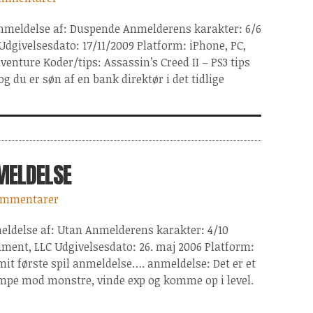
 Anmeldelse af: Duspende Anmelderens karakter: 6/6
 Udgivelsesdato: 17/11/2009 Platform: iPhone, PC,
dventure Koder/tips: Assassin’s Creed II – PS3 tips
 du er søn af en bank direktør i det tidlige
MELDELSE
ommentarer
eldelse af: Utan Anmelderens karakter: 4/10
nment, LLC Udgivelsesdato: 26. maj 2006 Platform:
t første spil anmeldelse…. anmeldelse: Det er et
æmpe mod monstre, vinde exp og komme op i level.