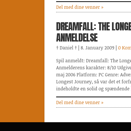
Del med dine venner »
DREAMFALL: THE LONGE
ANMELDELSE
† Daniel †
| 8. January 2009
|
0 Ko
Spil anmeldt: Dreamfall: The Long
Anmelderens karakter: 8/10 Udgiv
maj 2006 Platform: PC Genre: Adven
Longest Journey, så var det et forf
indeholdte en solid og spændende h
Del med dine venner »