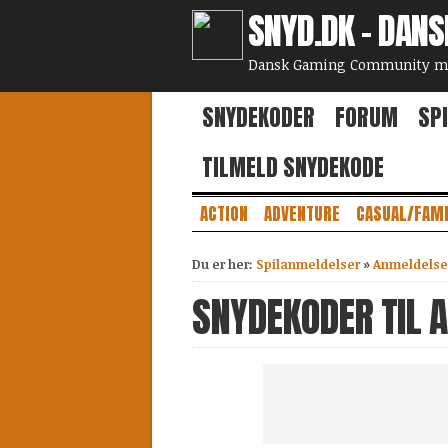
SNYD.DK - DAN
Dansk Gaming Community med
SNYDEKODER
FORUM
SP
TILMELD SNYDEKODE
ACTION
ADVENTURE
CASUAL/FAMI
Du er her:
Spilanmeldelser
»
Anmeldelse
SNYDEKODER TIL 