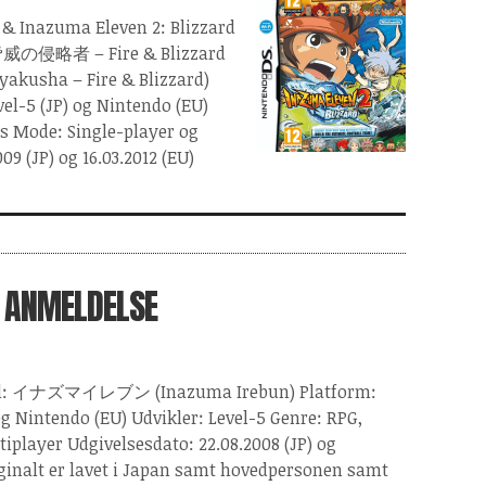
 & Inazuma Eleven 2: Blizzard
威の侵略者 – Fire & Blizzard
yakusha – Fire & Blizzard)
el-5 (JP) og Nintendo (EU)
ts Mode: Single-player og
09 (JP) og 16.03.2012 (EU)
- ANMELDELSE
 titel: イナズマイレブン (Inazuma Irebun) Platform:
og Nintendo (EU) Udvikler: Level-5 Genre: RPG,
iplayer Udgivelsesdato: 22.08.2008 (JP) og
riginalt er lavet i Japan samt hovedpersonen samt