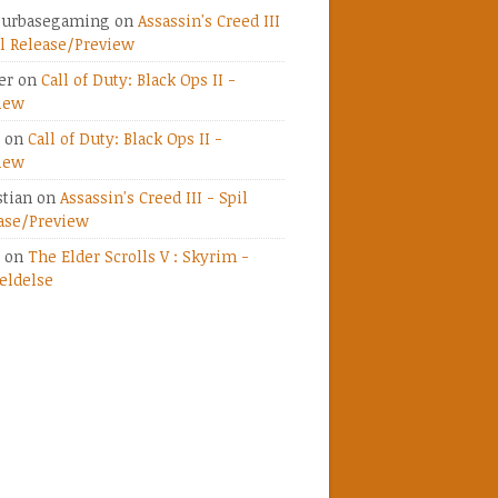
ourbasegaming
on
Assassin's Creed III
il Release/Preview
er
on
Call of Duty: Black Ops II -
iew
on
Call of Duty: Black Ops II -
iew
stian
on
Assassin's Creed III - Spil
ase/Preview
on
The Elder Scrolls V : Skyrim -
ldelse