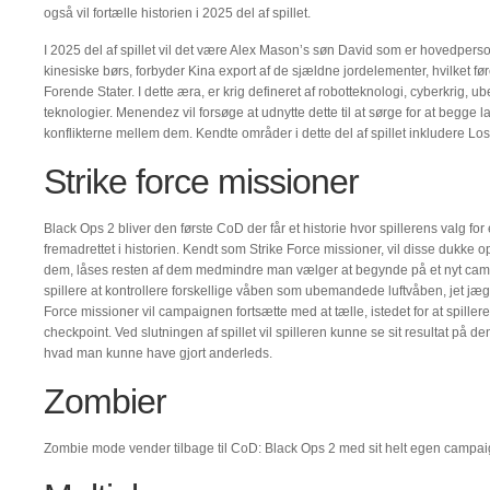
også vil fortælle historien i 2025 del af spillet.
I 2025 del af spillet vil det være Alex Mason’s søn David som er hovedpe
kinesiske børs, forbyder Kina export af de sjældne jordelementer, hvilket fø
Forende Stater. I dette æra, er krig defineret af robotteknologi, cyberkrig,
teknologier. Menendez vil forsøge at udnytte dette til at sørge for at begge 
konflikterne mellem dem. Kendte områder i dette del af spillet inkludere L
Strike force missioner
Black Ops 2 bliver den første CoD der får et historie hvor spillerens valg f
fremadrettet i historien. Kendt som Strike Force missioner, vil disse dukke op
dem, låses resten af dem medmindre man vælger at begynde på et nyt campa
spillere at kontrollere forskellige våben som ubemandede luftvåben, jet jæger
Force missioner vil campaignen fortsætte med at tælle, istedet for at spiller
checkpoint. Ved slutningen af spillet vil spilleren kunne se sit resultat på de
hvad man kunne have gjort anderleds.
Zombier
Zombie mode vender tilbage til CoD: Black Ops 2 med sit helt egen campai