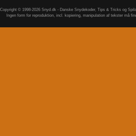
Copyright © 1998-2026 Snyd.dk - Danske Snydekoder, Tips & Tricks og Spil
Ingen form for reproduktion, incl. kopiering, manipulation af tekster må fin