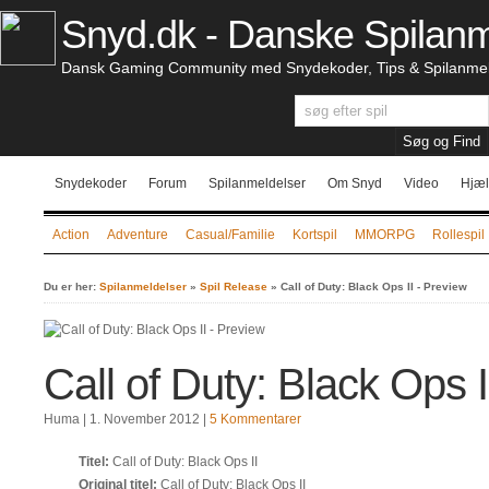
Snyd.dk - Danske Spilanm
Dansk Gaming Community med Snydekoder, Tips & Spilanmel
Snydekoder
Forum
Spilanmeldelser
Om Snyd
Video
Hjæl
Action
Adventure
Casual/Familie
Kortspil
MMORPG
Rollespil
Du er her:
Spilanmeldelser
»
Spil Release
»
Call of Duty: Black Ops II - Preview
Call of Duty: Black Ops I
Huma
| 1. November 2012
|
5 Kommentarer
Titel:
Call of Duty: Black Ops II
Original titel:
Call of Duty: Black Ops II