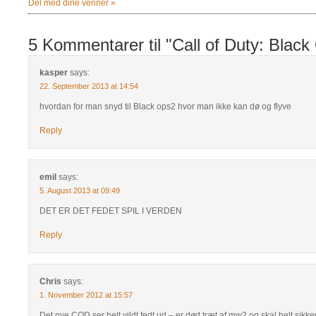
Del med dine venner »
5 Kommentarer til "Call of Duty: Black
kasper
says:
22. September 2013 at 14:54
hvordan for man snyd til Black ops2 hvor man ikke kan dø og flyve
Reply
emil
says:
5. August 2013 at 09:49
DET ER DET FEDET SPIL I VERDEN
Reply
Chris
says:
1. November 2012 at 15:57
Det nye COD ser helt vildt fedt ud – er død træt af mw2 og skal helt sikker