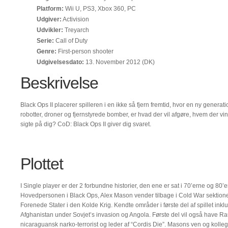
Platform:
Wii U, PS3, Xbox 360, PC
Udgiver:
Activision
Udvikler:
Treyarch
Serie:
Call of Duty
Genre:
First-person shooter
Udgivelsesdato:
13. November 2012 (DK)
Beskrivelse
Black Ops II placerer spilleren i en ikke så fjern fremtid, hvor en ny generati
robotter, droner og fjernstyrede bomber, er hvad der vil afgøre, hvem der vin
sigte på dig? CoD: Black Ops II giver dig svaret.
Plottet
I Single player er der 2 forbundne historier, den ene er sat i 70’erne og 80
Hovedpersonen i Black Ops, Alex Mason vender tilbage i Cold War sektionen
Forenede Stater i den Kolde Krig. Kendte områder i første del af spillet ink
Afghanistan under Sovjet’s invasion og Angola. Første del vil også have 
nicaraguansk narko-terrorist og leder af “Cordis Die”. Masons ven og koll