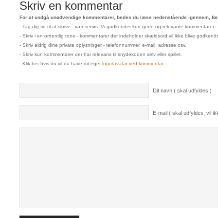
Skriv en kommentar
For at undgå unødvendige kommentarer, bedes du læse nedenstående igennem, før 
- Tag dig tid til at skrive - vær seriøs. Vi godkender kun gode og relevante kommentarer.
- Skriv i en ordentlig tone - kommentarer der indeholder skældsord vil ikke blive godkendt
- Skriv aldrig dine private oplysninger - telefonnummer, e-mail, adresse osv.
- Skriv kun kommentarer der har relevans til snydekoden selv eller spillet.
- Klik her hvis du vil du have dit eget
logo/avatar ved kommentar
.
Dit navn ( skal udfyldes )
E-mail ( skal udfyldes, vil ikk