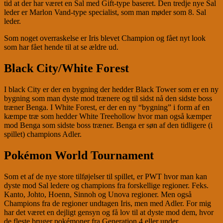
tid at der har været en Sal med Gift-type baseret. Den tredje nye Sal
leder er Marlon Vand-type specialist, som man møder som 8. Sal
leder.
Som noget overraskelse er Iris blevet Champion og fået nyt look
som har fået hende til at se ældre ud.
Black City/White Forest
I black City er der en bygning der hedder Black Tower som er en ny
bygning som man dyste mod trænere og til sidst nå den sidste boss
træner Benga. I White Forest, er der en ny “bygning” i form af en
kæmpe træ som hedder White Treehollow hvor man også kæmper
mod Benga som sidste boss træner. Benga er søn af den tidligere (i
spillet) champions Adler.
Pokémon World Tournament
Som et af de nye store tilføjelser til spillet, er PWT hvor man kan
dyste mod Sal ledere og champions fra forskellige regioner. Feks.
Kanto, Johto, Hoenn, Sinnoh og Unova regioner. Men også
Champions fra de regioner undtagen Iris, men med Adler. For mig
har det været en dejligt gensyn og få lov til at dyste mod dem, hvor
de fleste bruger pokémoner fra Generation 4 eller under.