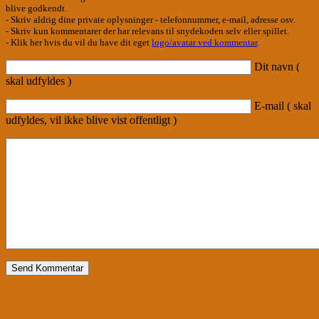
blive godkendt.
- Skriv aldrig dine private oplysninger - telefonnummer, e-mail, adresse osv.
- Skriv kun kommentarer der har relevans til snydekoden selv eller spillet.
- Klik her hvis du vil du have dit eget
logo/avatar ved kommentar
.
Dit navn (
skal udfyldes )
E-mail ( skal
udfyldes, vil ikke blive vist offentligt )