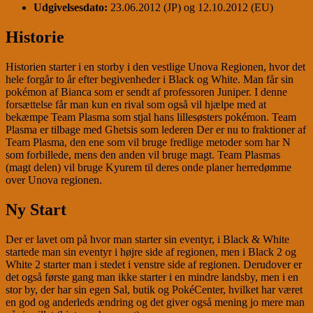
Udgivelsesdato:
23.06.2012 (JP) og 12.10.2012 (EU)
Historie
Historien starter i en storby i den vestlige Unova Regionen, hvor det
hele forgår to år efter begivenheder i Black og White. Man får sin
pokémon af Bianca som er sendt af professoren Juniper. I denne
forsættelse får man kun en rival som også vil hjælpe med at
bekæmpe Team Plasma som stjal hans lillesøsters pokémon. Team
Plasma er tilbage med Ghetsis som lederen Der er nu to fraktioner af
Team Plasma, den ene som vil bruge fredlige metoder som har N
som forbillede, mens den anden vil bruge magt. Team Plasmas
(magt delen) vil bruge Kyurem til deres onde planer herredømme
over Unova regionen.
Ny Start
Der er lavet om på hvor man starter sin eventyr, i Black & White
startede man sin eventyr i højre side af regionen, men i Black 2 og
White 2 starter man i stedet i venstre side af regionen. Derudover er
det også første gang man ikke starter i en mindre landsby, men i en
stor by, der har sin egen Sal, butik og PokéCenter, hvilket har været
en god og anderleds ændring og det giver også mening jo mere man