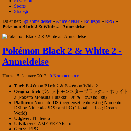
Skydespil
Sports
Strategi
Du er her:
Spilanmeldelser
»
Anmeldelser
»
Rollespil
»
RPG
»
Pokémon Black 2 & White 2 - Anmeldelse
Pokémon Black 2 & White 2 -
Anmeldelse
Huma
| 5. January 2013
|
0 Kommentarer
Titel:
Pokémon Black 2 & Pokémon White 2
Original titel:
ポケットモンスターブラック2・ホワイト
2 (Poketto Monsutā Burakku Tsū & Howaito Tsū)
Platform:
Nintendo DS (begrænset features) og Nindento
DSi og Nintendo 3DS samt PC (Global Link og Dream
World)
Udgiver:
Nintendo
Udvikler:
GAME FREAK inc.
Genre:
RPG