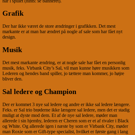
når i spillet (hints: se banneret).
Grafik
Der har ikke været de store ændringer i grafikken. Det mest
markante er at man har ændret på nogle af sale som har fået nyt
design.
Musik
Det mest markante ændring, er at nogle sale har fået en personlig
musik, feks. Virbank City’s Sal, vil man kunne høre musikken som
Lederen og hendes band spiller, jo tættere man kommer, jo højre
bliver den.
Sal ledere og Champion
Der er kommet 3 nye sal ledere og andre er ikke sal ledere længere.
Feks. er Sal trio brøderne ikke længere sal ledere, men det er stadig
muligt at dyste mod dem. Et af de nye sal ledere, møder man
allerede i sin hjemby, lederen er Cheren som er et af rivaler i Black
og White. Og allerede igen i næste by som er Virbank City, møder
man Roxie som er Gift-type specialist, hvilket er første gang i lang