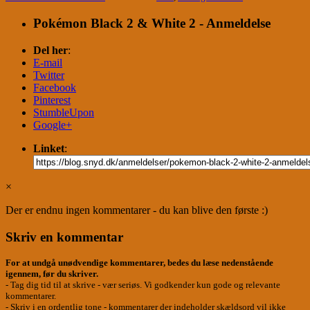
Pokémon Black 2 & White 2 - Anmeldelse
Del her
:
E-mail
Twitter
Facebook
Pinterest
StumbleUpon
Google+
Linket
:
×
Der er endnu ingen kommentarer - du kan blive den første :)
Skriv en kommentar
For at undgå unødvendige kommentarer, bedes du læse nedenstående
igennem, før du skriver.
- Tag dig tid til at skrive - vær seriøs. Vi godkender kun gode og relevante
kommentarer.
- Skriv i en ordentlig tone - kommentarer der indeholder skældsord vil ikke