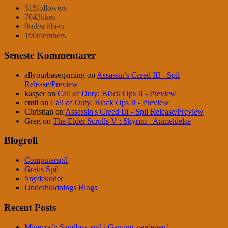
515
followers
7043
likes
0
subscribers
190
members
Seneste Kommentarer
allyourbasegaming
on
Assassin's Creed III - Spil
Release/Preview
kasper
on
Call of Duty: Black Ops II - Preview
emil
on
Call of Duty: Black Ops II - Preview
Christian
on
Assassin's Creed III - Spil Release/Preview
Greg
on
The Elder Scrolls V : Skyrim - Anmeldelse
Blogroll
Computerspil
Gratis Spil
Snydekoder
Underholdnings Blogs
Recent Posts
Minecraft: Sandbox-spil i Gaming-verdenen!