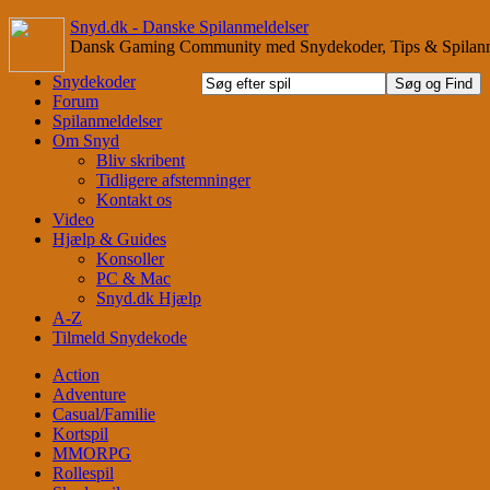
Snyd.dk - Danske Spilanmeldelser
Dansk Gaming Community med Snydekoder, Tips & Spilanm
Snydekoder
Forum
Spilanmeldelser
Om Snyd
Bliv skribent
Tidligere afstemninger
Kontakt os
Video
Hjælp & Guides
Konsoller
PC & Mac
Snyd.dk Hjælp
A-Z
Tilmeld Snydekode
Action
Adventure
Casual/Familie
Kortspil
MMORPG
Rollespil