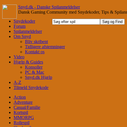
Snyd.dk - Danske Spilanmeldelser
Dansk Gaming Community med Snydekoder, Tips & Spilanm
Snydekoder
Forum
Spilanmeldelser
Om Snyd
Bliv skribent
Tidligere afstemninger
Kontakt os
Video
Hjælp & Guides
Konsoller
PC & Mac
Snyd.dk Hjælp
A-Z
Tilmeld Snydekode
Action
Adventure
Casual/Familie
Kortspil
MMORPG
Rollespil