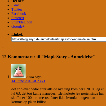
Del her
:
E-mail
Twitter
Facebook
Pinterest
StumbleUpon
Google+
Linket
:
×
12 Kommentarer til "MapleStory - Anmeldelse"
anna
says:
14. June 2010 at 23:21
det er blevet bedre efter alle de nye ting kom her i 2010. jeg er
lvl 63, det tog kun 2 måneder…det højeste jeg nogensinde har
skaffet er 100 mio mesos. fatter ikke hvordan nogen kan
komme op på en billion…