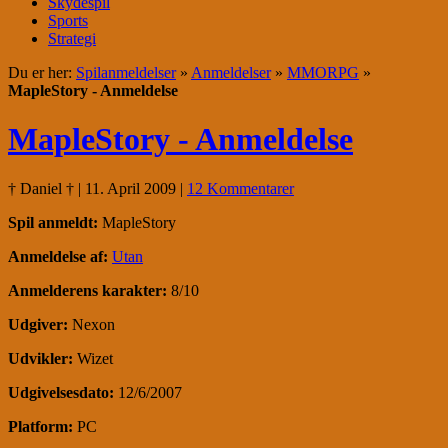
Skydespil
Sports
Strategi
Du er her:
Spilanmeldelser
»
Anmeldelser
»
MMORPG
»
MapleStory - Anmeldelse
MapleStory - Anmeldelse
† Daniel †
| 11. April 2009
|
12 Kommentarer
Spil anmeldt:
MapleStory
Anmeldelse af:
Utan
Anmelderens karakter:
8/10
Udgiver:
Nexon
Udvikler:
Wizet
Udgivelsesdato:
12/6/2007
Platform:
PC