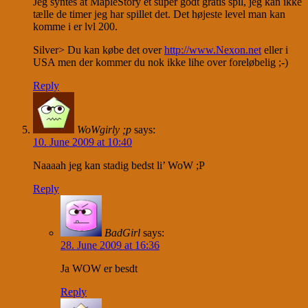
Jeg syntes at MapleStory et super godt gratis spil, jeg kan ikke
tælle de timer jeg har spillet det. Det højeste level man kan
komme i er lvl 200.
Silver> Du kan købe det over
http://www.Nexon.net
eller i
USA men der kommer du nok ikke lihe over foreløbelig ;-)
Reply
WoWgirly ;p
says:
10. June 2009 at 10:40
Naaaah jeg kan stadig bedst li’ WoW ;P
Reply
BadGirl
says:
28. June 2009 at 16:36
Ja WOW er besdt
Reply