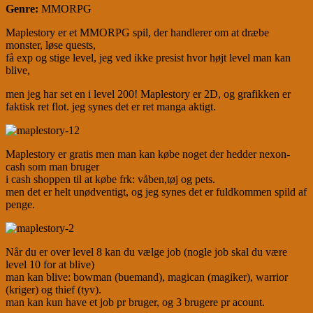
Genre:
MMORPG
Maplestory er et MMORPG spil, der handlerer om at dræbe
monster, løse quests,
få exp og stige level, jeg ved ikke presist hvor højt level man kan
blive,
men jeg har set en i level 200! Maplestory er 2D, og grafikken er
faktisk ret flot. jeg synes det er ret manga aktigt.
Maplestory er gratis men man kan købe noget der hedder nexon-
cash som man bruger
i cash shoppen til at købe frk: våben,tøj og pets.
men det er helt unødventigt, og jeg synes det er fuldkommen spild af
penge.
Når du er over level 8 kan du vælge job (nogle job skal du være
level 10 for at blive)
man kan blive: bowman (buemand), magican (magiker), warrior
(kriger) og thief (tyv).
man kan kun have et job pr bruger, og 3 brugere pr acount.