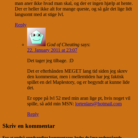
man aner ikke hvad man skal, og der er ingen hjælp at hente.
Der er heller ikke alt for mange queste, og så går det lige lidt
langsomt med at stige lvl.
Reply
God of Cheating
says:
22. January 2011 at 23:07
Det tager jeg tilbage. :D
Det er efterhånden MEGET lang tid siden jeg skrev
den kommentar, men i mellemtiden har jeg faktisk
spillet en del Maplestory, og er begyndt at kunne lide
det.
Er oppe på lvl 52 med min aran lige pt, hvis noget vil
spille, så add min MSN:
lortenlars@hotmail.com
Reply
Skriv en kommentar
For at undgå unødvendige kommentarer, bedes du læse nedenstående