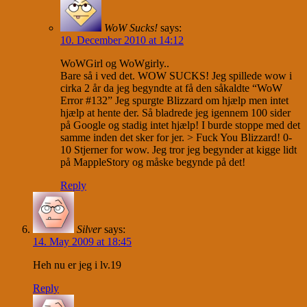
WoW Sucks!
says:
10. December 2010 at 14:12
WoWGirl og WoWgirly..
Bare så i ved det. WOW SUCKS! Jeg spillede wow i
cirka 2 år da jeg begyndte at få den såkaldte “WoW
Error #132” Jeg spurgte Blizzard om hjælp men intet
hjælp at hente der. Så bladrede jeg igennem 100 sider
på Google og stadig intet hjælp! I burde stoppe med det
samme inden det sker for jer. > Fuck You Blizzard! 0-
10 Stjerner for wow. Jeg tror jeg begynder at kigge lidt
på MappleStory og måske begynde på det!
Reply
Silver
says:
14. May 2009 at 18:45
Heh nu er jeg i lv.19
Reply