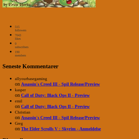
515
followers
7043
likes
0
subscribers
190
members
Seneste Kommentarer
allyourbasegaming
on
Assassin's Creed III - Spil Release/Preview
kasper
on
Call of Duty: Black Ops II - Preview
emil
on
Call of Duty: Black Ops II - Preview
Christian
on
Assassin's Creed III - Spil Release/Preview
Greg
on
The Elder Scrolls V : Skyrim - Anmeldelse